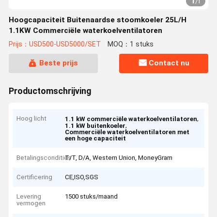
1
/
1
Hoogcapaciteit Buitenaardse stoomkoeler 25L/H
1.1KW Commerciële waterkoelventilatoren
Prijs：USD500-USD5000/SET
MOQ：1 stuks
Beste prijs
Contact nu
Productomschrijving
Hoog licht
,
1.1 kW commerciële waterkoelventilatoren
,
1.1 kW buitenkoeler
Commerciële waterkoelventilatoren met
een hoge capaciteit
Betalingscondities
T/T, D/A, Western Union, MoneyGram
Certificering
CE,ISO,SGS
Levering
1500 stuks/maand
vermogen