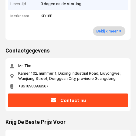
Levertijd
3 dagen na de storting
Merknaam
KD18B
Bekijk meer
Contactgegevens
Mr. Tim
Kamer 102, nummer 1, Daxing Industrial Road, Liuyongwei,
Wanjiang Street, Dongguan City, provincie Guangdong
+8618988988567
Contact nu
Krijg De Beste Prijs Voor